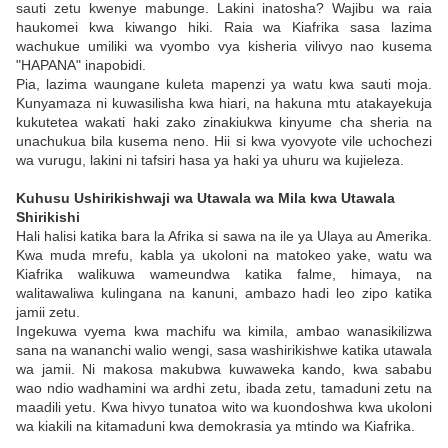
sauti zetu kwenye mabunge. Lakini inatosha? Wajibu wa raia
haukomei kwa kiwango hiki. Raia wa Kiafrika sasa lazima
wachukue umiliki wa vyombo vya kisheria vilivyo nao kusema
"HAPANA" inapobidi.
Pia, lazima waungane kuleta mapenzi ya watu kwa sauti moja.
Kunyamaza ni kuwasilisha kwa hiari, na hakuna mtu atakayekuja
kukutetea wakati haki zako zinakiukwa kinyume cha sheria na
unachukua bila kusema neno. Hii si kwa vyovyote vile uchochezi
wa vurugu, lakini ni tafsiri hasa ya haki ya uhuru wa kujieleza.
Kuhusu Ushirikishwaji wa Utawala wa Mila kwa Utawala
Shirikishi
Hali halisi katika bara la Afrika si sawa na ile ya Ulaya au Amerika.
Kwa muda mrefu, kabla ya ukoloni na matokeo yake, watu wa
Kiafrika walikuwa wameundwa katika falme, himaya, na
walitawaliwa kulingana na kanuni, ambazo hadi leo zipo katika
jamii zetu.
Ingekuwa vyema kwa machifu wa kimila, ambao wanasikilizwa
sana na wananchi walio wengi, sasa washirikishwe katika utawala
wa jamii. Ni makosa makubwa kuwaweka kando, kwa sababu
wao ndio wadhamini wa ardhi zetu, ibada zetu, tamaduni zetu na
maadili yetu. Kwa hivyo tunatoa wito wa kuondoshwa kwa ukoloni
wa kiakili na kitamaduni kwa demokrasia ya mtindo wa Kiafrika.