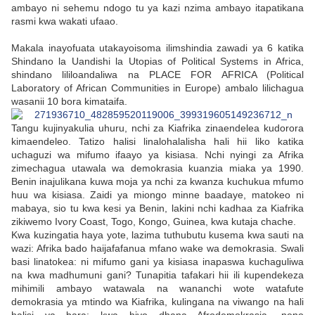
ambayo ni sehemu ndogo tu ya kazi nzima ambayo itapatikana
rasmi kwa wakati ufaao.
Makala inayofuata utakayoisoma ilimshindia zawadi ya 6 katika
Shindano la Uandishi la Utopias of Political Systems in Africa,
shindano lililoandaliwa na PLACE FOR AFRICA (Political
Laboratory of African Communities in Europe) ambalo lilichagua
wasanii 10 bora kimataifa.
Tangu kujinyakulia uhuru, nchi za Kiafrika zinaendelea kudorora
kimaendeleo. Tatizo halisi linalohalalisha hali hii liko katika
uchaguzi wa mifumo ifaayo ya kisiasa. Nchi nyingi za Afrika
zimechagua utawala wa demokrasia kuanzia miaka ya 1990.
Benin inajulikana kuwa moja ya nchi za kwanza kuchukua mfumo
huu wa kisiasa. Zaidi ya miongo minne baadaye, matokeo ni
mabaya, sio tu kwa kesi ya Benin, lakini nchi kadhaa za Kiafrika
zikiwemo Ivory Coast, Togo, Kongo, Guinea, kwa kutaja chache.
Kwa kuzingatia haya yote, lazima tuthubutu kusema kwa sauti na
wazi: Afrika bado haijafafanua mfano wake wa demokrasia. Swali
basi linatokea: ni mifumo gani ya kisiasa inapaswa kuchaguliwa
na kwa madhumuni gani? Tunapitia tafakari hii ili kupendekeza
mihimili ambayo watawala na wananchi wote watafute
demokrasia ya mtindo wa Kiafrika, kulingana na viwango na hali