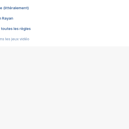
e (littéralement)
im Rayan
 toutes les règles
s les jeux vidéo
us choquant de Rockstar ? - Le scandale BULLY
e plus moche de Steam
du RÊVE tourne au CAUCHEMAR
pendant 8 heures
it… à tort
umiliés par un jeu vidéo
ire - Final Fantasy 8
ti un empire - Age of Empires