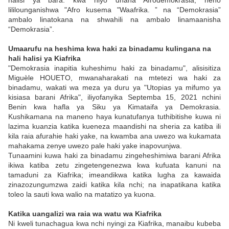
halisi ya bara: kwa hiyo dhana Afrodemokrasia, neno
lililounganishwa "Afro kusema "Waafrika. ” na “Demokrasia”
ambalo linatokana na shwahili na ambalo linamaanisha
“Demokrasia”.
Umaarufu na heshima kwa haki za binadamu kulingana na
hali halisi ya Kiafrika
"Demokrasia inapitia kuheshimu haki za binadamu", alisisitiza
Miguèle HOUETO, mwanaharakati na mtetezi wa haki za
binadamu, wakati wa meza ya duru ya "Utopias ya mifumo ya
kisiasa barani Afrika", iliyofanyika Septemba 15, 2021 nchini
Benin kwa hafla ya Siku ya Kimataifa ya Demokrasia.
Kushikamana na maneno haya kunatufanya tuthibitishe kuwa ni
lazima kuanzia katika kueneza maandishi na sheria za katiba ili
kila raia afurahie haki yake, na kwamba ana uwezo wa kukamata
mahakama zenye uwezo pale haki yake inapovunjwa.
Tunaamini kuwa haki za binadamu zingeheshimiwa barani Afrika
ikiwa katiba zetu zingetengenezwa kwa kufuata kanuni na
tamaduni za Kiafrika; imeandikwa katika lugha za kawaida
zinazozungumzwa zaidi katika kila nchi; na inapatikana katika
toleo la sauti kwa walio na matatizo ya kuona.
Katika uangalizi wa raia wa watu wa Kiafrika
Ni kweli tunachagua kwa nchi nyingi za Kiafrika, manaibu kubeba