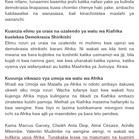
Kwa mfano, tunaamini kwamba jeshi katika nafasi yake ya kulinda
demokrasia linapaswa kuwa chombo chenye haki yake, ambacho
hakitawaliwi na wanasiasa, bali kinachotetea maslahi ya
wananchi.
Kuanzia elimu ya uraia na uzalendo ya watu wa Kiafrika
kuelekea Demokrasia Shirikishi
Elimu nzuri ya uraia na uzalendo ni muhimu kwa ujenzi wa
demokrasia shirikishi barani Afrika. Ni wakati wa kila binti na
mwana wa bara kujitolea na kushiriki katika usimamizi wa jiji, bila
kujali ni kwa namna gani, iwe kwa uharakati katika vyama, katika
vyama vya wafanyakazi au katika Mashirika ya Jumuiya. Kiraia.
Kuvunja vikwazo vya umoja wa watu wa Afrika
Mradi wa Umoja wa Mataifa ya Afrika ni ndoto ambayo itakuwa
ukweli siku moja nzuri. Wacha tufanye kazi kwa wakati huu
kujenga Afrika mpya kulingana na itikadi za Kiafrika ambazo
zinatetea kuishi pamoja. Methali ya Kiafrika inasema haifanyiki tu
kwa wengine. Kwa hiyo ni lazima tushikamane miongoni mwa
nchi za Afrika kwa ajili ya maendeleo ya bara letu pendwa.
Kama Marcus Garvey, Cheikh Anta Diop, Aimé Césaire, Achille
Mbembe, Valentin Mudimbe na wengine wengi, ni wakati wa
kufikiria upya Afrika. Tunabakia kuwa na matumaini na kuamini