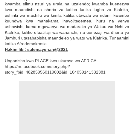
kwamba elimu nzuri ya uraia na uzalendo; kwamba kuenezwa
kwa maandishi na sheria za katiba katika lugha za Kiafrika;
ushiriki wa machifu wa kimila katika utawala wa ndani; kwamba
kuundwa kwa mahakama inayojitegemea, huru na yenye
ushawishi; kama mgawanyo wa madaraka ya Wakuu wa Nchi za
Kiafrika; kuliko ufuatiliaji wa wananchi; na uenezaji wa dhana ya
Jamhuri utasababisha maendeleo ya watu wa Kiafrika. Tunaamini
katika Afrodemokrasia.
Hakimiliki: salemayenan@2021
Unganisha kwa PLACE kwa ukurasa wa AFRICA:
https://m.facebook.com/story.php?
story_fbid=482859560119002&id=104059141332381