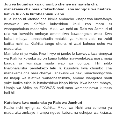
Juu ya kuundwa kwa chombo chenye ushawishi cha
mahakama cha bara kitakachobadilisha viongozi wa Kiafrika
katika tukio la kutoheshimu kiapo.
Kula kiapo ni kitendo cha kimila ambacho kinapaswa kuwafanya
watawala wa Kiafrika kuheshimu kauli zao mara tu
wanapochukua madaraka. Mkuu wa nchi au Rais wa Jamhuri ni
raia wa kawaida ambaye ameteuliwa kuwaongoza watu. Kwa
bahati mbaya, tunashuhudia matukio ya kukera zaidi na zaidi
katika nchi za Kiafrika tangu uhuru: ni wazi kuhusu uchu wa
madaraka.
Mamlaka ni ya watu. Kwa hivyo ni jambo la kawaida kwa viongozi
wa Kiafrika kuweka apron kama katiba inavyoelekeza mara moja
baada ya kumaliza muda wao wa uongozi. Hili ndilo
linalohalalisha pendekezo letu la kuundwa kwa chombo cha
mahakama cha bara chenye ushawishi wa haki, kinachoongozwa
na majaji wa Kiafrika wanaoheshimika, ambao wangetoa sauti
yake katika tukio la kutoheshimu kiapo hicho. Kwa bahati mbaya,
Umoja wa Afrika na ECOWAS hadi sasa wameshindwa kutatua
hali hii.
Kutolewa kwa madaraka ya Rais wa Jamhuri
Katika nchi nyingi za Kiafrika, Mkuu wa Nchi ana sehemu ya
madaraka ambayo inampa nguvu kubwa na ushujaa wa kisiasa.