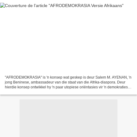
"AFRODEMOKRASIA" is 'n konsep wat geskep is deur Salem M. AYENAN, 'n
jong Beninese, ambassadeur van die staat van die Afrika-diaspora. Deur
hierdie konsep ontwikkel hy 'n paar utopiese oriëntasies vir 'n demokratiese
stelsel volgens Afrika-waardes en...