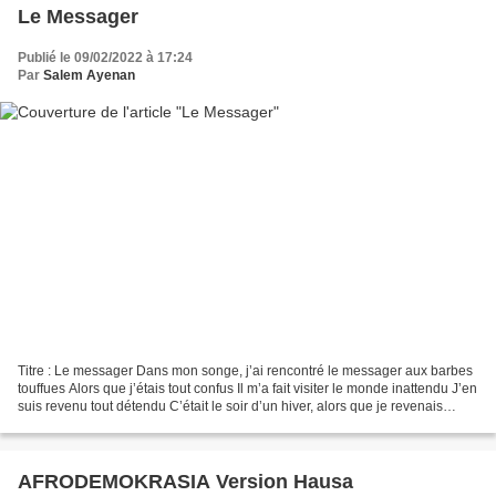
Le Messager
Publié le 09/02/2022 à 17:24
Par
Salem Ayenan
Titre : Le messager Dans mon songe, j’ai rencontré le messager aux barbes
touffues Alors que j’étais tout confus Il m’a fait visiter le monde inattendu J’en
suis revenu tout détendu C’était le soir d’un hiver, alors que je revenais
d’une ballade, je l’ai...
AFRODEMOKRASIA Version Hausa