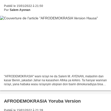
Publié le 15/01/2022 à 21:50
Par
Salem Ayenan
"AFRODEMOKRASIA" wani ra'ayi ne da Salem M. AYENAN, matashin dan
kasar Benin, jakadan Jahar na kasashen Afirka ya kirkiro. Ta hanyar wannan
ra'ayi, yana haɓaka wasu ra'ayoyin utopian don tsarin dimokuradiyya bisa
ga dabi'u da gaskiyar Afirka. Gano labarinsa...
AFRODEMOKRASIA Yoruba Version
Publié le 15/01/2022 à 21:39