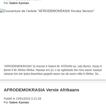
Par
Salem Ayenan
"AFRODEMOKRASIA" jẹ imọran ti Salem M. AYENAN ṣe, ọdọ Benin, Aṣoju ti
Ipinle ti Ile Afirika Afirika. Nipasẹ ero yii, o ṣe agbekalẹ diẹ ninu awọn iṣalaye
utopian fun eto ijọba tiwantiwa gẹgẹbi awọn iye ati awọn otitọ ti Afirika. Ṣe
afẹri nkan akọkọ rẹ...
AFRODEMOKRASIA Versie Afrikaans
Publié le 15/01/2022 à 21:28
Par
Salem Ayenan