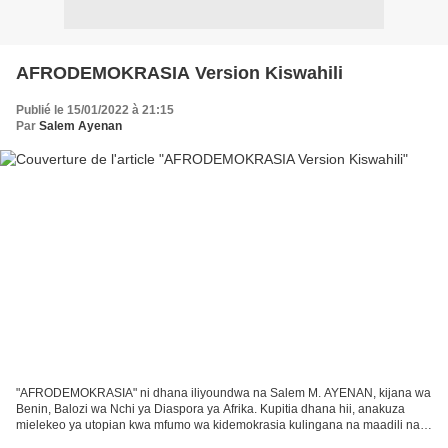
AFRODEMOKRASIA Version Kiswahili
Publié le 15/01/2022 à 21:15
Par
Salem Ayenan
"AFRODEMOKRASIA" ni dhana iliyoundwa na Salem M. AYENAN, kijana wa
Benin, Balozi wa Nchi ya Diaspora ya Afrika. Kupitia dhana hii, anakuza
mielekeo ya utopian kwa mfumo wa kidemokrasia kulingana na maadili na
ukweli wa Kiafrika. Gundua makala yake ya...