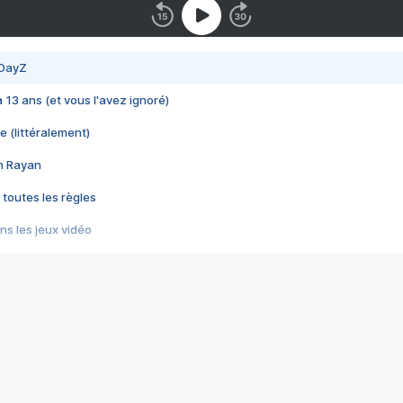
 DayZ
 a 13 ans (et vous l'avez ignoré)
e (littéralement)
im Rayan
 toutes les règles
s les jeux vidéo
us choquant de Rockstar ? - Le scandale BULLY
e plus moche de Steam
du RÊVE tourne au CAUCHEMAR
pendant 8 heures
it… à tort